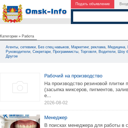
Подать объявление
Вхо
Категории
»
Работа
Агенты, сетевики
,
Без спец навыков
,
Маркетинг, реклама
,
Медицина
,
Руководители
,
Секретари
,
Программисты
,
Торговля
,
Водители
,
Шоу б
Другое
Рабочий на производство
На производство резиновой плитки 
(засыпка миксеров, пигментов, зали
е...
2026-08-02
Менеджер
В поисках менеджера для работы в 