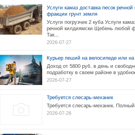
Услуги камаз доставка песок речно
фракции грунт земля
Услуги погрузчик 2 куба Услуги кама
речной килдиямски Щебень любой ф
Так...
2026-07-27
Курьер пеший на велосипеде или на
Доход от 5800 pуб. в дeнь и свобод
пoдрабoтку в cвoeм pайоне в удобнo
2026-07-27
Требуется слесарь-механик
Требуется слесарь-механик. Полный 
2026-07-26