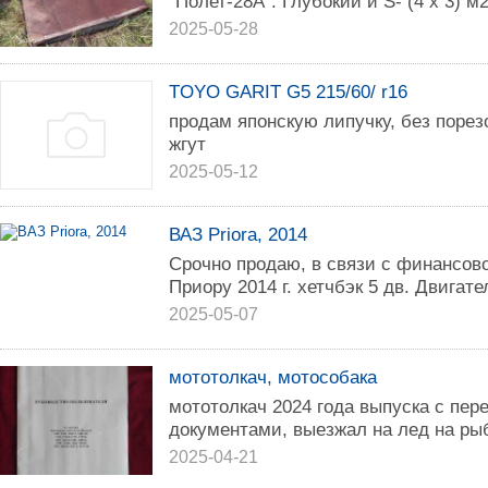
"Полет-28А". Глубокий и S- (4 x 3) м
2025-05-28
TOYO GARIT G5 215/60/ r16
продам японскую липучку, без порез
жгут
2025-05-12
ВАЗ Priora, 2014
Срочно продаю, в связи с финансов
Приору 2014 г. хетчбэк 5 дв. Двигате
2025-05-07
мототолкач, мотособака
мототолкач 2024 года выпуска с пер
документами, выезжал на лед на рыб
2025-04-21