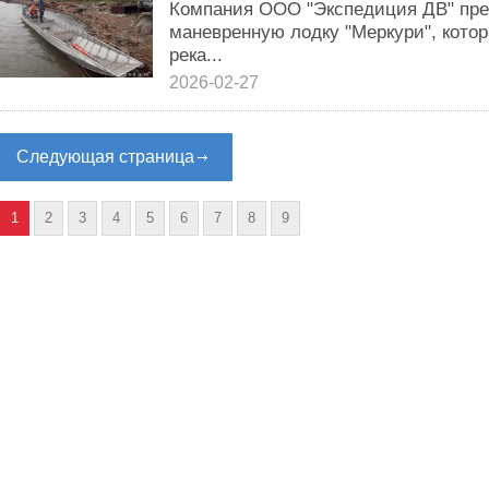
Компания ООО "Экспедиция ДВ" пред
маневренную лодку "Меркури", котор
река...
2026-02-27
Следующая страница
1
2
3
4
5
6
7
8
9