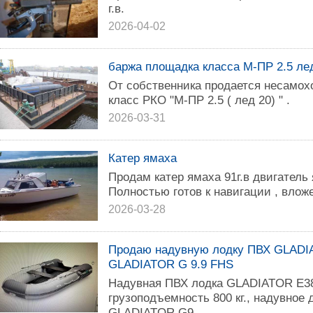
г.в.
2026-04-02
баржа площадка класса М-ПР 2.5 ле
От собственника продается несамох
класс РКО "М-ПР 2.5 ( лед 20) " .
2026-03-31
Катер ямаха
Продам катер ямаха 91г.в двигатель 
Полностью готов к навигации , влож
2026-03-28
Продаю надувную лодку ПВХ GLADI
GLADIATOR G 9.9 FHS
Надувная ПВХ лодка GLADIATOR E38
грузоподъемность 800 кг., надувное
GLADIATOR G9.