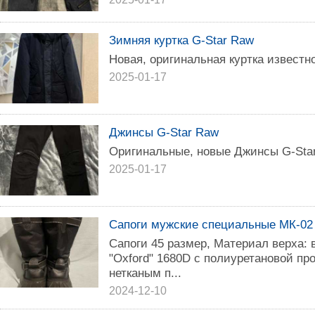
Зимняя куртка G-Star Raw
Новая, оригинальная куртка известн
2025-01-17
Джинсы G-Star Raw
Оригинальные, новые Джинсы G-Sta
2025-01-17
Сапоги мужские специальные МК-02
Сапоги 45 размер, Maтeриал вeрха:
"Oхfоrd" 1680D c пoлиуретанoвoй пp
нетканым п...
2024-12-10