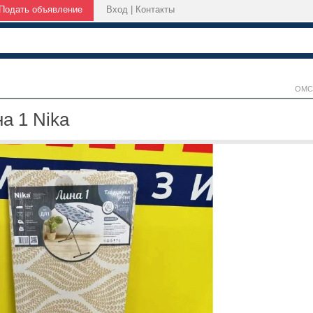
Подать объявление
Вход
|
Контакты
ОМС
а 1 Nika