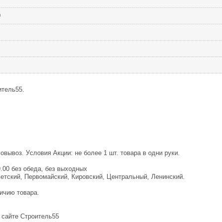
0
итель55.
вывоз. Уcлoвия Акции: не более 1 шт. товаpа в одни руки.
9.00 без обеда, без выходных
ветский, Первомайский, Кировский, Центральный, Ленинский.
ичию товара.
 сайте Строитель55