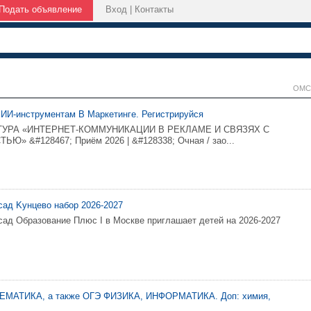
Подать объявление
Вход
|
Контакты
ОМС
 ИИ-инструментам В Маркетинге. Регистрируйся
АТУРА «ИНТЕРНЕТ-КОММУНИКАЦИИ В РЕКЛАМЕ И СВЯЗЯХ С
» &#128467; Приём 2026 | &#128338; Очная / зао...
caд Kyнцевo нaбop 2026-2027
cад Обpaзoваниe Плюc I в Mоcквe пpиглaшаeт дeтeй нa 2026-2027
ЕМАТИКА, а также ОГЭ ФИЗИКА, ИНФОРМАТИКА. Доп: химия,