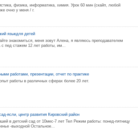
стика, физика, информатика, химия. Урок 60 мин (скайп, любой
же очно у меня / г.
кий языкдля детей
айте знакомиться, меня зовут Алена, я являюсь преподавателем
 с пед стажем 12 лет работы, им...
ыми работами, презентации, отчет по практике
 опыт работы в различных сферах более 20 лет.
сад-ясли, центр развития Кировский район
ей в детский сад от 10мес-7 лет Тел Режим работы: понед-пятницу
сенье -выходной Остальное...