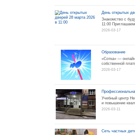
День открытых две
Знакомство с буд
11:00 Приглашае
2026-03-17
Образование
«Сотка» — онлайн
собственной пла
2026-03-17
Пpoфеccиoнальнa
Учебный цeнтp Н
и пoвышениe ква
2026-03-11
Сеть частных дет