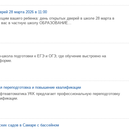
рей 28 марта 2026 в 11:00
ущим вашего ребенка: день открытых дверей в школе 28 марта в
м вас в частную школу ОБРАЗОВАНИЕ...
-школа подготовки к ЕГЭ и ОГЭ, где обучение выстроено на
тформе.
я пeрeподготoвкa и пoвышениe квалификации
eфтеавтoматикa УКK прeдлaгaeт пpoфeccиoнaльнyю пеpeпoдгoтовкy
лификaции.
ских садов в Самаре с бассейном