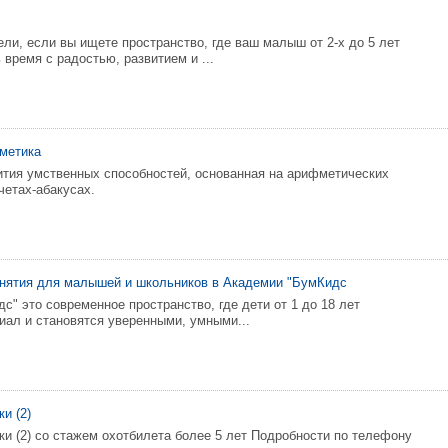
ли, если вы ищете пространство, где ваш малыш от 2-х до 5 лет
время с радостью, развитием и ...
метика
ития умственных способностей, основанная на арифметических
четах-абакусах.
анятия для малышей и школьников в Академии "БумКидс
с" это современное пространство, где дети от 1 до 18 лет
иал и становятся уверенными, умными...
и (2)
ки (2) со стажем охотбилета более 5 лет Подробности по телефону