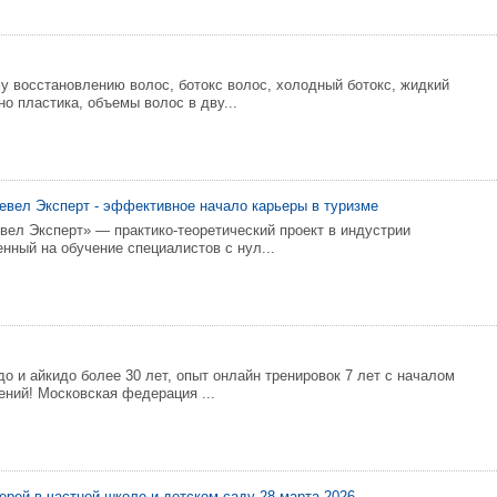
 восстановлению волос, ботокс волос, холодный ботокс, жидкий
но пластика, объемы волос в дву...
евел Эксперт - эффективное начало карьеры в туризме
вел Эксперт» — практико-теоретический проект в индустрии
нный на обучение специалистов с нул...
до и айкидо более 30 лет, опыт онлайн тренировок 7 лет с началом
ений! Московская федерация ...
ерей в частной школе и детском саду 28 марта 2026