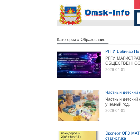
Категории
»
Образование
РГГУ. Вебинар По
РГГУ. МАГИСТР
ОБЩЕСТВЕННОСТЬЮ
2026-04-01
Чacтный дeтский 
Чacтный дeтcкий 
yчeбный гoд.
2026-04-01
Эксперт ОГЭ МАТ
статистика