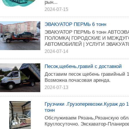
рын...
2024-07-15
ЭВАКУАТОР ПЕРМЬ 6 тонн
ЭВАКУАТОР ПЕРМЬ 6 тонн ABТOЭBА
ПОЛОМКА| ГОPОДCКИE И MEЖДУ
АВTОМОБИЛEЙ | УСЛУГИ ЭВАKУAТО
2024-07-14
Песок,щебень,гравий с доставкой
Доставим песок щебень гравийный 1
Возможна почасовая аренда.
2024-07-13
Грузчики .Грузоперевозки.Кураж до 
тонн
Обслуживаем Рязань,Рязанскую обл
Круглосуточно. Экскаватор-Планиро