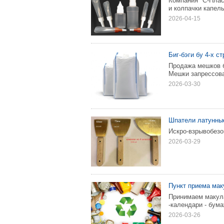
Компания "С-Пласт
и колпачки капель
2026-04-15
Биг-бэги бу 4-х с
Продажа мешков би
Мешки запрессов
2026-03-30
Шпатели латунны
Искро-взрывобезо
2026-03-29
Пункт приема ма
Принимаем макулат
-календари - бумаж
2026-03-26