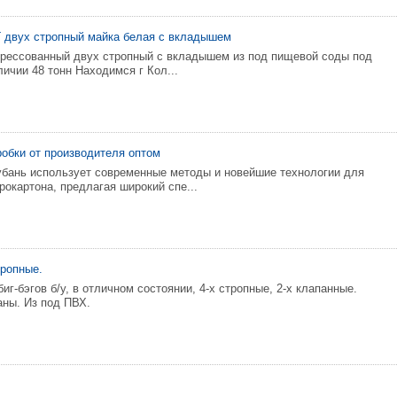
 двух стропный майка белая с вкладышем
прессованный двух стропный с вкладышем из под пищевой соды под
личии 48 тонн Находимся г Кол...
робки от производителя оптом
бань использует современные методы и новейшие технологии для
рокартона, предлагая широкий спе...
тропные.
г-бэгов б/у, в отличном состоянии, 4-х стропные, 2-х клапанные.
ны. Из под ПВХ.