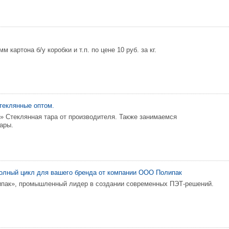
 картона б/у коробки и т.п. по цене 10 руб. за кг.
стеклянные оптом.
 Стеклянная тара от производителя. Также занимаемся
ары.
Полный цикл для вашего бренда от компании ООО Полипак
ак», промышленный лидер в создании современных ПЭТ-решений.