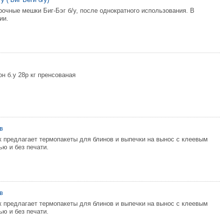
очные мешки Биг-Бэг б/у, после однократного использования. В
ии.
н б.у 28р кг пренсованая
в
 предлагает термопакеты для блинов и выпечки на вынос с клеевым
ью и без печати.
в
 предлагает термопакеты для блинов и выпечки на вынос с клеевым
ью и без печати.