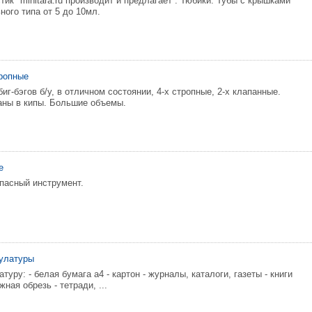
ик" minitara.ru производит и предлагает : Тюбики. Тубы с крышками
ного типа от 5 до 10мл.
тропные
г-бэгов б/у, в отличном состоянии, 4-х стропные, 2-х клапанные.
аны в кипы. Большие объемы.
е
пасный инструмент.
кулатуры
уру: - белая бумага а4 - картон - журналы, каталоги, газеты - книги
ная обрезь - тетради, ...