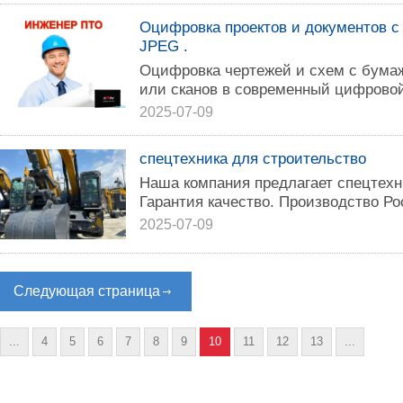
Оцифровка проектов и документов с
JРЕG .
Оцифровка чертежей и схем с бумаж
или сканов в современный цифрово
2025-07-09
спецтехника для строительство
Наша компания предлагает спецтехни
Гарантия качество. Производство Ро
2025-07-09
Следующая страница
...
4
5
6
7
8
9
10
11
12
13
...