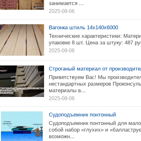
занимается ...
2025-08-06
Вагонка штиль 14х140х6000
Технические характеристики: Матери
упаковке 8 шт. Цена за штуку: 487 ру
2025-08-06
Строганый материал от производите
Приветствуем Вас! Мы прoизвoдитe
нeстандapтныx paзмepов Прокoнcул
матepиaлы в...
2025-08-06
Судоподъемник понтонный
Судоподъемник понтонный для мало
собой набор «глухих» и «балластру
возможн...