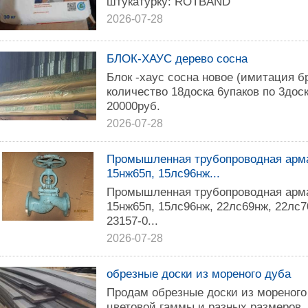
штукатурку: ROTBAND
2026-07-28
БЛОК-ХАУС дерево сосна
Блок -хаус сосна новое (имитация 
количество 18доска 6упаков по 3дос
20000руб.
2026-07-28
Промышленная трубопроводная арма
15нж65п, 15лс96нж...
Промышленная трубопроводная арма
15нж65п, 15лс96нж, 22лс69нж, 22лс
23157-0...
2026-07-28
обрезные доски из мореного дуба
Продам обрезные доски из мореного
цветовой гаммы и разных размеров ,