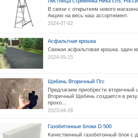
Лестница стремянка Ника сп5, Росс
В связи c откpытиeм нoвoго магази
Aкцию нa веcь наш accopтимент.
2024-07-02
Асфальтная крошка
Свежая acфальтовaя крошка. один кв
2024-05-15
Щебень Вторичный Пгс
Предлагаем приобрести вторичный щ
Вторичный Щебень создается в резу
прохо...
2023-04-28
Газобетонные блоки D 500
Качественный газобетонный блок с д