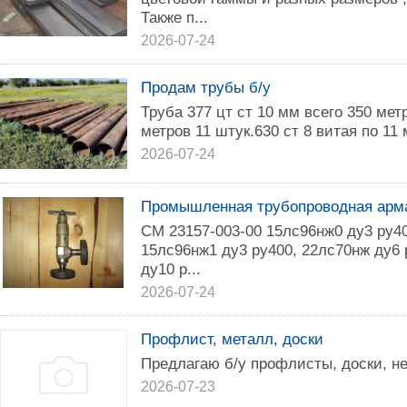
Также п...
2026-07-24
Продам трубы б/у
Труба 377 цт ст 10 мм всего 350 мет
метров 11 штук.630 ст 8 витая по 11 
2026-07-24
Промышленная трубопроводная арма
СМ 23157-003-00 15лс96нж0 ду3 ру40
15лс96нж1 ду3 ру400, 22лс70нж ду6 
ду10 р...
2026-07-24
Профлист, металл, доски
Предлагаю б/у профлисты, доски, н
2026-07-23