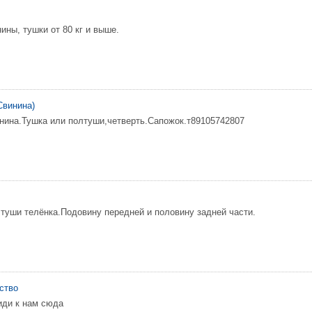
ины, тушки от 80 кг и выше.
Свинина)
нина.Тушка или полтуши,четверть.Сапожок.т89105742807
туши телёнка.Подовину передней и половину задней части.
ство
иди к нам сюда