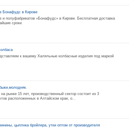
в Бонафудс в Кирове
в и полуфабрикатов «Бонафудс» в Кирове. Бесплатная доставка
чайшие сроки.
Колбаса
дставляем к вашему Халяльные колбасные изделия под маркой
быки,молодняк.
на рынке 15 лет, производственный сектор состоит из 3
ктов расположенных в Алтайском крае, о...
винины, цыплнка бройлера, утки оптом от производителя