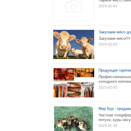
Парное мясо свен
2025-02-04
Закупаем мясо до
Закупаем мясо!!!!
2025-02-03
Продукция горяче
Профессионально 
холодного копчени
2025-02-03
Мир Кур - продаж
Частная птицефер
петухи, куры несу
2025-01-29