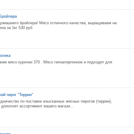
Бройлера
омашнего бройлера! Мясо отличного качества, выращиваем на
на за 1кг 530 руб
ролика
ие мясо курочки 370 . Мясо гипоалергенное и подходит для
ий пирог "Террин"
дничество по поставке изысканных мясных пирогов (террин),
 дополнят ассортимент вашего магази...
ашнее.