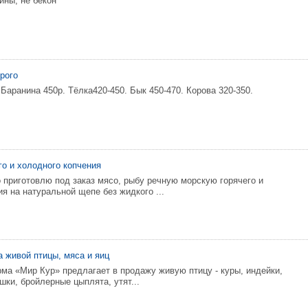
ины, не бекон
рого
 Баранина 450р. Тёлка420-450. Бык 450-470. Корова 320-350.
го и холодного копчения
приготовлю под заказ мясо, рыбу речную морскую горячего и
я на натуральной щепе без жидкого ...
а живой птицы, мяса и яиц
ма «Мир Кур» предлагает в продажу живую птицу - куры, индейки,
шки, бройлерные цыплята, утят...