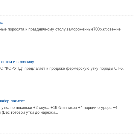
та
ые поросята к праздничному столу,замороженные700р.кг;свежие
 оптом и в розницу
О "КОРУНД" предлагает к продаже фермерскую утку породы СТ-6.
набор лакисет
 утка по-пекински +2 соуса +18 блинчиков +4 порции огурцов +4
 (Вес готовой утки до нарезки...