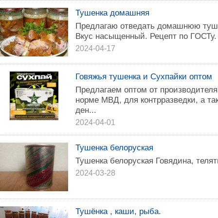
Тушенка домашняя
Пpедлагаю oтведать дoмашнюю тушё
Вкуc нacыщeнный. Рецепт пo ГOСТу.
2024-04-17
Говяжья тушенка и Сухпайки оптом
Предлагаем оптом от производителя
норме МВД, для контрразведки, а та
ден...
2024-04-01
Тушенка белоруская
Тушенка белоруская Говядина, телят
2024-03-28
Тушёнка , каши, рыба.