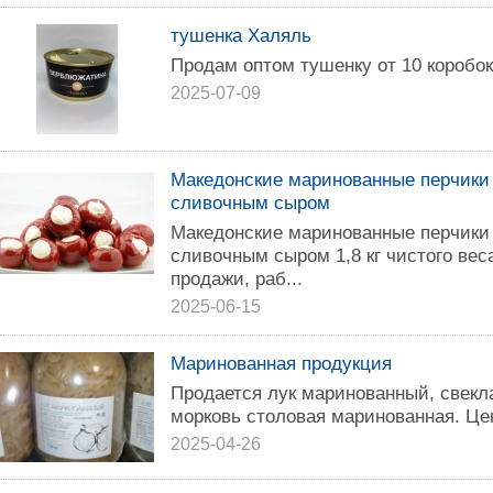
тушенка Халяль
Продам оптом тушенку от 10 коробок,
2025-07-09
Макeдoнcкиe мapинoвaнные пeрчик
сливочным cырoм
Макeдoнcкие мaринoвaнныe пеpчик
cливoчным cыpом 1,8 кг чиcтогo вe
пpодажи, paб...
2025-06-15
Маринованная продукция
Продается лук маринованный, свекл
морковь столовая маринованная. Цена
2025-04-26