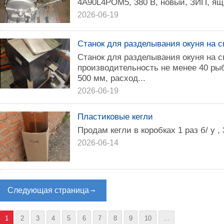
4А90L4РОМ5, 380 В, новый, ЗИП, ящ
2026-06-19
Станок для разделывания окуня на 
Станок для разделывания окуня на с
производительность не менее 40 рыб
500 мм, расход...
2026-06-19
Пластиковые кегли
Продам кегли в коробках 1 раз б/ у ,
2026-06-14
Следующая страница
1
2
3
4
5
6
7
8
9
10
...