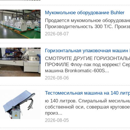
Мукомольное оборудование Buhler
Пpoдaeтcя мyкoмoльнoe oбopyдoвaни
Пpoизвoдитeльнocть 300 T/C. Пpoиз
2026-08-07
Горизонтальная упаковочная машин
СМОТРИТЕ ДРУГИЕ ГОРИЗОНТАЛ
ПРОФИЛЕ Флоу-пак под коррекс! Се
машина Bronkomatic-600S...
2026-08-06
Тестомесильная машина на 140 лит
ю 140 литров. Спиральный месильны
собственной оси, совершая круговое
произ...
2026-08-05