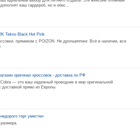
аш идеальный выбор для летнего отдыха! Эти женские пляжные
дополнят ваш гардероб, но и обес...
K Tekno Black Hot Pink
ссовки, прямиком с POIZON. Не дропшиппинг. Всё в наличии, все
.
магазин оригинал кроссовок - доставка по РФ
 Cobra — это ваш надежный проводник в мир оригинальной
с доставкой прямо из Европы.
недорого торг уместен
 размера.