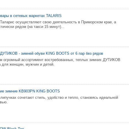
овары в сетевых маркетах TALARIS
Таларис осуществляют свою деятельность в Приморском крае, а
ически рядом (на такси 15 минут)...
ДУТИКОВ - зимней обуви KING BOOTS от 6 пар без рядов
ом огромный ассортимент востребованных, теплых зимних ДУТИКОВ
а для женщин, мужчин и детей.
кие зимние KB903PN KING BOOTS
 липучках сочетают стиль, удобство и тепло, становясь идеальной
вью.
 LOW Black Toe