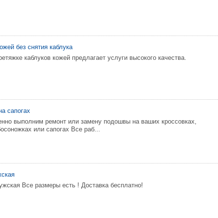
ожей без снятия каблука
ретяжке каблуков кожей предлагает услуги высокого качества.
а сапогах
енно выполним ремонт или замену подошвы на ваших кроссовках,
босоножках или сапогах Все раб...
жская
ужская Все размеры есть ! Доставка бесплатно!