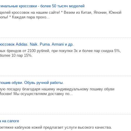
гинальные кроссовки - более 50 тысяч моделей
оделей кроссовок на нашем сайте! * Везем из Китая, Японии, Южной
опы! * Каждая пара прохо...
ссовок Adidas. Naik. Puma. Armani и др.
ых брендов от 2100 рублей, при покупки 3х и более пар скидка 5%,
 более 10 пар 15%.
ошив обуви. Обувь ручной работы.
ную посадку благодаря нашему индивидуальному пошиву обуви
Москве! Мы осуществляем доставку по...
 на сапоге
ретяжке каблуков кожей предлагает услуги высокого качества.