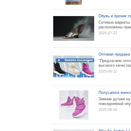
Обувь и прочие т
Сетевые маркеты 
расположены практ
2025-07-22
Оптовая продажа 
"Предлагаем опт
высокого качеств
2025-06-22
Полусапоги женс
Зимние дутики на
повседневной обу
2025-06-16
Nike Air Jordan 1