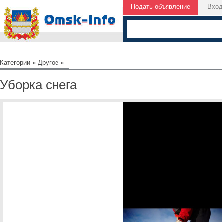
Подать объявление
Вхо
Категории
»
Другое
»
Уборка снега