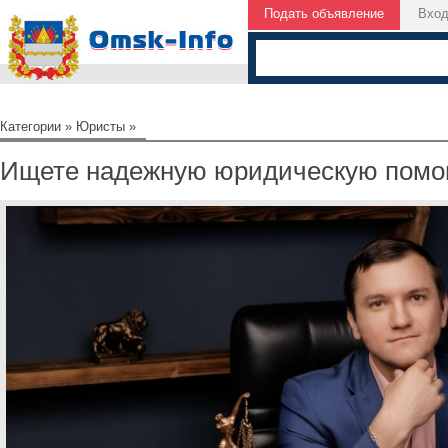
Подать объявление
Вхо
Категории
»
Юристы
»
Ищете надежную юридическую пом