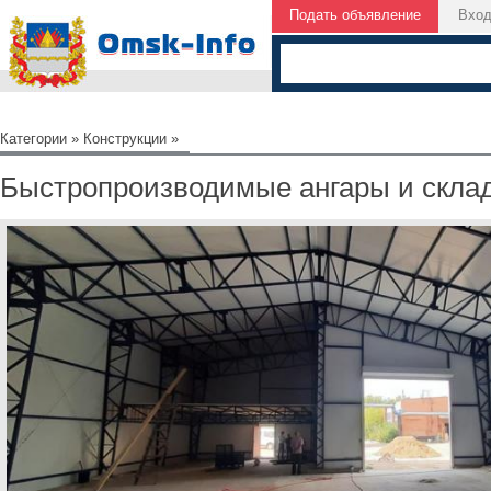
Подать объявление
Вхо
Категории
»
Конструкции
»
Быстропроизводимые ангары и скла