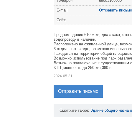
Телефон:
89083103030
Е-mail:
Отправить письмо
Сайт:
Продаем здание 610 м кв, два этажа, стен
водопровод- в наличии.
Расположено на оживленной улице, возмож
3 отдельных входа , возможно использова
Находится на территории общей площадью 1
Возможно использование под парк развлеч
Возможно подключение к существующим се
КТП ,мощность до 250 квт,380 в.
2024-05-31
Отправить письмо
Смотрите также:
Здание
общего
назнач