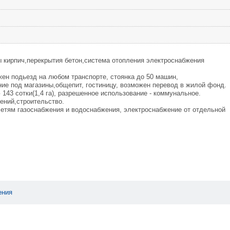
ы кирпич,перекрытия бетон,система отопления электроснабжения
ен подьезд на любом транспорте, стоянка до 50 машин,
ние под магазины,общепит, гостиницу, возможен перевод в жилой фонд.
43 сотки(1,4 га), разрешенное использование - коммунальное.
ений,строительство.
тям газоснабжения и водоснабжения, электроснабжение от отдельной
ения