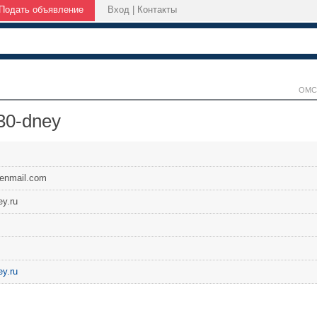
Подать объявление
Вход
|
Контакты
ОМС
30-dney
enmail.com
ey.ru
ey.ru