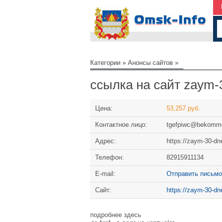
Категории
»
Анонсы сайтов
»
ссылка на сайт zaym-
Цена:
53,257 руб.
Контактное лицо:
tgefpiwc@bekomm
Адрес:
https://zaym-30-dn
Телефон:
82915911134
Е-mail:
Отправить письмо
Сайт:
https://zaym-30-dn
подробнее здесь