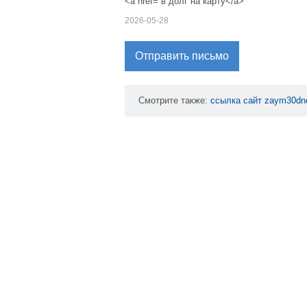
<a href= в долг на карту</a>
2026-05-28
Отправить письмо
Смотрите также:
ссылка
сайт
zaym30dn