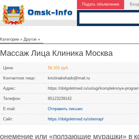
Подать объявление
Вхо
Категории
»
Другое
»
Массаж Лица Клиника Москва
Цена:
56,101 руб.
Контактное лицо:
kristinakehado@mail.ru
Адрес:
https://dolgoletmed.ru/uslugi/kompleksnye-progra
Телефон:
85123239142
Е-mail:
Отправить письмо
Сайт:
https://dolgoletmed.ru/sitemap/
онемение или «ползающие мурашки» в к