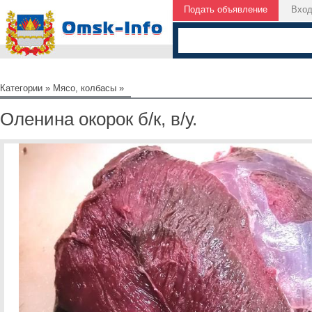
Подать объявление
Вхо
Категории
»
Мясо, колбасы
»
Оленина окорок б/к, в/у.