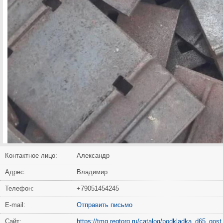
Контактное лицо:
Александр
Адрес:
Владимир
Телефон:
+79051454245
Е-mail:
Отправить письмо
Сайт:
https://tmg.regtorg.ru/catalog/podkladka_d65_go