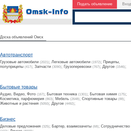
Подать объявление
Вхо
Доска объявлений Омск
Автотранспорт
Грузовые автомобили
;
Легковые автомобили
;
Прицепы,
(2021)
(1972)
полуприцепы
;
Запчасти
;
Грузоперевозки
;
Другое
;
(417)
(3090)
(767)
(1546)
Бытовые товары
Аудио, Видео, Фото
;
Бытовая техника
;
Бытовая химия
;
(167)
(1301)
(175)
Косметика, парфюмерия
;
Мебель
;
Cпортивные товары
;
(863)
(2648)
(88)
Животные и растения
;
Другое
;
(5050)
(4492)
Бизнес
Деловые предложения
;
Бартер, взаимозачеты
;
Сотрудничество
(325)
(68)
;
Другое
;