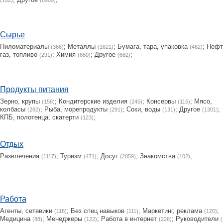
(102)
(8909)
Сырье
Пиломатериалы
;
Металлы
;
Бумага, тара, упаковка
;
Нефт
(366)
(1621)
(462)
газ, топливо
;
Химия
;
Другое
;
(291)
(680)
(682)
Продукты питания
Зерно, крупы
;
Кондитерские изделия
;
Консервы
;
Мясо,
(158)
(245)
(115)
колбасы
;
Рыба, морепродукты
;
Соки, воды
;
Другое
;
(282)
(291)
(131)
(1301)
КПБ, полотенца, скатерти
;
(123)
Отдых
Развлечения
;
Туризм
;
Досуг
;
Знакомства
;
(1117)
(471)
(2059)
(102)
Работа
Агенты, сетевики
;
Без спец навыков
;
Маркетинг, реклама
;
(118)
(111)
(120)
Медицина
;
Менеджеры
;
Работа в интернет
;
Руководители
(88)
(122)
(226)
(