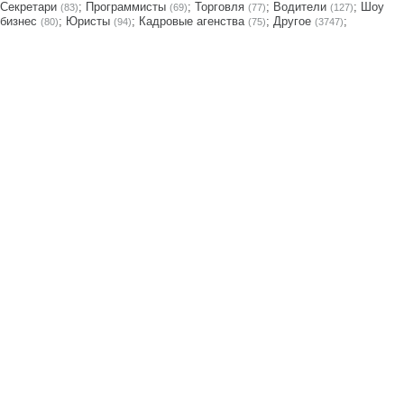
Секретари
;
Программисты
;
Торговля
;
Водители
;
Шоу
(83)
(69)
(77)
(127)
бизнес
;
Юристы
;
Кадровые агенства
;
Другое
;
(80)
(94)
(75)
(3747)