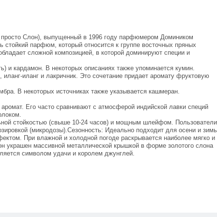
ый просто Слон), выпущенный в 1996 году парфюмером Домиником
ь стойкий парфюм, который относится к группе восточных пряных
бладает сложной композицией, в которой доминируют специи и
ть) и кардамон. В некоторых описаниях также упоминается кумин.
п, иланг-иланг и лакричник. Это сочетание придает аромату фруктовую
мбра. В некоторых источниках также указывается кашмеран.
 аромат. Его часто сравнивают с атмосферой индийской лавки специй
олоком.
ной стойкостью (свыше 10-24 часов) и мощным шлейфом. Пользователи
зировкой (микродозы).Сезонность: Идеально подходит для осени и зимы
ектом. При влажной и холодной погоде раскрывается наиболее мягко и
он украшен массивной металлической крышкой в форме золотого слона
ляется символом удачи и королем джунглей.