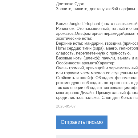
Доставка Сдэк .
Звоните, пишите, достану любой парфюм.
Kenzo Jungle L'Elephant (часто называем
Ропионом. Это насыщенный, теплый и очен
ароматов.Ольфакторная пирамидаАромат о
экзотические ноты:
Верхние ноты: мандарин, гвоздика (прянос
Ноты сердца: тмин (зира), манго, гелиотро
сладость, переплетенную с пряностью.
Базовые ноты (шлейф): пачули, ваниль и а
Особенности ароматаХарактер:
Очень громкий, кричащий и харизматичный
или горячим чаем масала со сгущенным м
Стойкость и шлейф: Обладает феноменаль
рекомендуют соблюдать осторожность с до
так как специи обладают согревающим эфф
многогранно.Дизайн: Прямоугольный флак
среди листьев пальмы. Слон для Kenzo яв
2026-05-07
Отправить письмо