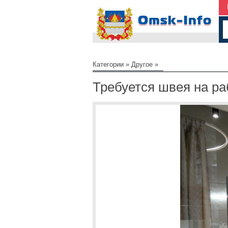
Категории
»
Другое
»
Требуется швея на ра