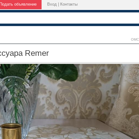
Подать объявление
Вход
|
Контакты
ОМС
ссуара Remer