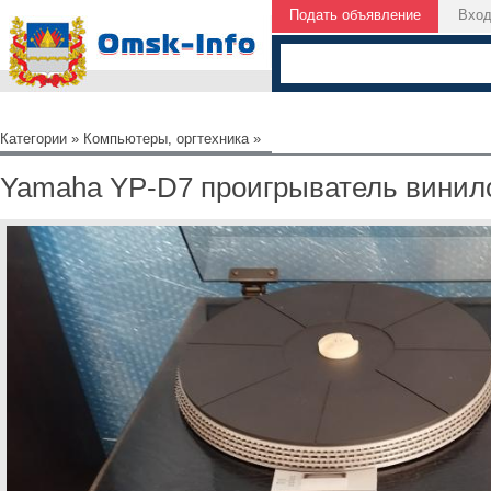
Подать объявление
Вхо
Категории
»
Компьютеры, оргтехника
»
Yamaha YP-D7 проигрыватель винил