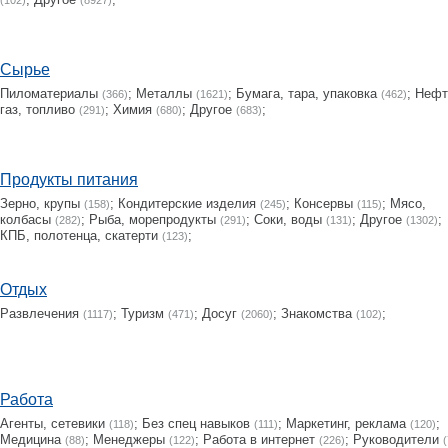
(102)
(8927)
Сырье
Пиломатериалы
;
Металлы
;
Бумага, тара, упаковка
;
Нефт
(366)
(1621)
(462)
газ, топливо
;
Химия
;
Другое
;
(291)
(680)
(683)
Продукты питания
Зерно, крупы
;
Кондитерские изделия
;
Консервы
;
Мясо,
(158)
(245)
(115)
колбасы
;
Рыба, морепродукты
;
Соки, воды
;
Другое
;
(282)
(291)
(131)
(1302)
КПБ, полотенца, скатерти
;
(123)
Отдых
Развлечения
;
Туризм
;
Досуг
;
Знакомства
;
(1117)
(471)
(2060)
(102)
Работа
Агенты, сетевики
;
Без спец навыков
;
Маркетинг, реклама
;
(118)
(111)
(120)
Медицина
;
Менеджеры
;
Работа в интернет
;
Руководители
(88)
(122)
(226)
(