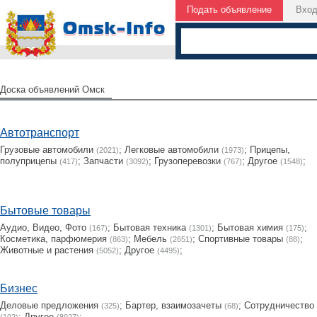
Подать объявление
Вхо
Доска объявлений Омск
Автотранспорт
Грузовые автомобили
;
Легковые автомобили
;
Прицепы,
(2021)
(1973)
полуприцепы
;
Запчасти
;
Грузоперевозки
;
Другое
;
(417)
(3092)
(767)
(1548)
Бытовые товары
Аудио, Видео, Фото
;
Бытовая техника
;
Бытовая химия
;
(167)
(1301)
(175)
Косметика, парфюмерия
;
Мебель
;
Cпортивные товары
;
(863)
(2651)
(88)
Животные и растения
;
Другое
;
(5052)
(4495)
Бизнес
Деловые предложения
;
Бартер, взаимозачеты
;
Сотрудничество
(325)
(68)
;
Другое
;